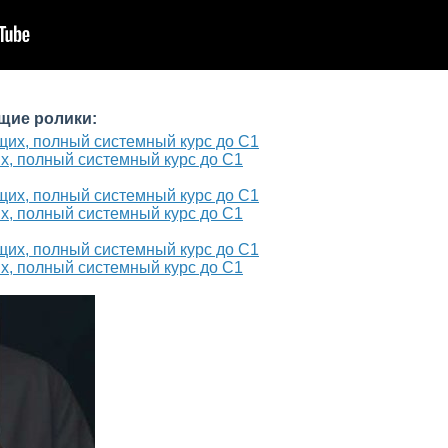
щие ролики:
х, полный системный курс до С1
х, полный системный курс до С1
х, полный системный курс до С1