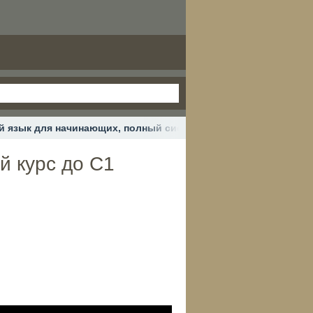
й язык для начинающих, полный системный курс до С1
й курс до С1