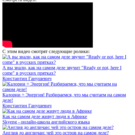
С этим видео смотрят следующие ролики:
А вы знали, как на самом деле звучит "Ready or not, here I
come" в русских прятках?
Константин Ганушевич
Калории = Энергия! Разбираемся, что мы считаем на самом
деле!
Константин Ганушевич
Как на самом деле живут люди в Африке
Skyeng - онлайн-школа английского языка
Англия до англичан: чей это остров на самом деле?