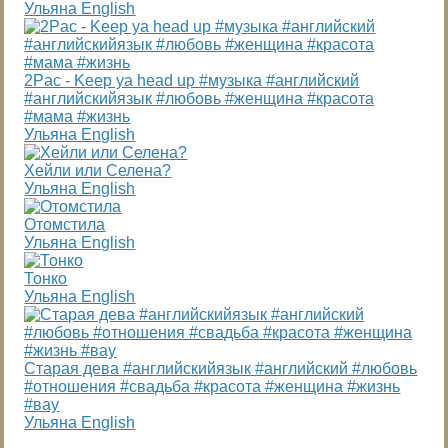
Ульяна English
2Pac - Keep ya head up #музыка #английский
#английскийязык #любовь #женщина #красота
#мама #жизнь
Ульяна English
Хейли или Селена?
Ульяна English
Отомстила
Ульяна English
Тонко
Ульяна English
Старая дева #английскийязык #английский #любовь
#отношения #свадьба #красота #женщина #жизнь
#вау
Ульяна English