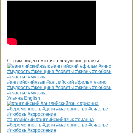
С этим видео смотрят следующие ролики:
#английскийязык #английский #фильм #кино
#мудрость #женщина #советы #жизнь #любовь
#счастье #музыка
Ульяна English
#английский #английскийязык #рианна
#беременность #дети #материнство #счастье
#любовь #взросление