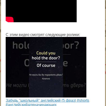
С этим видео смотрят следующие ролики:
Забудь "школьный" английский (5 фраз) #shorts
#английскийдляначинающих