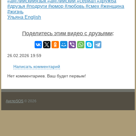
#английскийязык #английский #сериал #дружба
#друзья #подруги #юмор #любовь #смех #женщина
#жизнь
Ульяна English
Поделитесь этим видео с друзьями
:
26.02.2026
19:59
Написать комментарий
Нет комментариев. Ваш будет первым!
АнглоSOS
© 2026