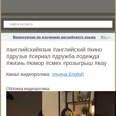
Видеоуроки по изучению английского языка
Ульяна 
#английскийязык #английский #кино
#друзья #сериал #дружба #одежда
#жизнь #юмор #смех #розыгрыш #вау
Канал видеоролика:
Ульяна English
Обложка видеоролика: