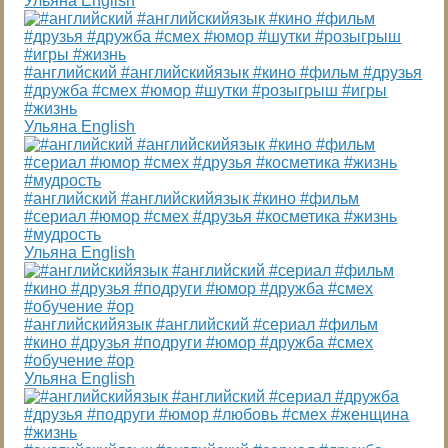
Ульяна English
#английский #английскийязык #кино #фильм #друзья
#дружба #смех #юмор #шутки #розыгрыш #игры
#жизнь
Ульяна English
#английский #английскийязык #кино #фильм
#сериал #юмор #смех #друзья #косметика #жизнь
#мудрость
Ульяна English
#английскийязык #английский #сериал #фильм
#кино #друзья #подруги #юмор #дружба #смех
#обучение #ор
Ульяна English