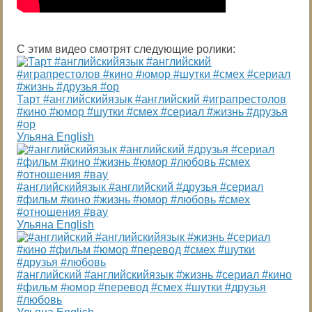
С этим видео смотрят следующие ролики:
Тарт #английскийязык #английский #играпрестолов
#кино #юмор #шутки #смех #сериал #жизнь #друзья
#ор
Ульяна English
#английскийязык #английский #друзья #сериал
#фильм #кино #жизнь #юмор #любовь #смех
#отношения #вау
Ульяна English
#английский #английскийязык #жизнь #сериал #кино
#фильм #юмор #перевод #смех #шутки #друзья
#любовь