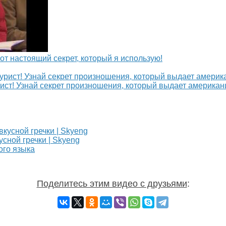
Вот настоящий секрет, который я использую!
рист! Узнай секрет произношения, который выдает американ
сной гречки | Skyeng
ого языка
Поделитесь этим видео с друзьями
: