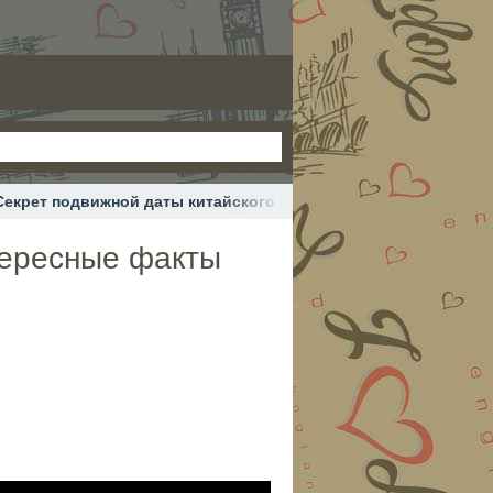
Секрет подвижной даты китайского нового года #интересные 
тересные факты