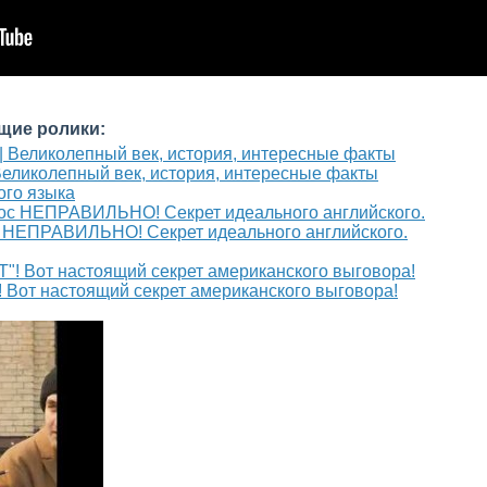
щие ролики:
 Великолепный век, история, интересные факты
ого языка
с НЕПРАВИЛЬНО! Секрет идеального английского.
"! Вот настоящий секрет американского выговора!