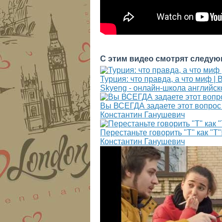
С этим видео смотрят следую
Турция: что правда, а что миф |
Skyeng - онлайн-школа английск
Вы ВСЕГДА задаете этот вопро
Константин Ганушевич
Перестаньте говорить "Т" как "Т
Константин Ганушевич