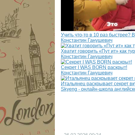
Учить что-то в 10 раз быстрее? 
Константин Ганушевич
Хватит говорить «Пут ит» как ту
Константин Ганушевич
Секрет I WAS BORN раскрыт!
Константин Ганушевич
Итальянец раскрывает секрет вку
Skyeng - онлайн-школа английск