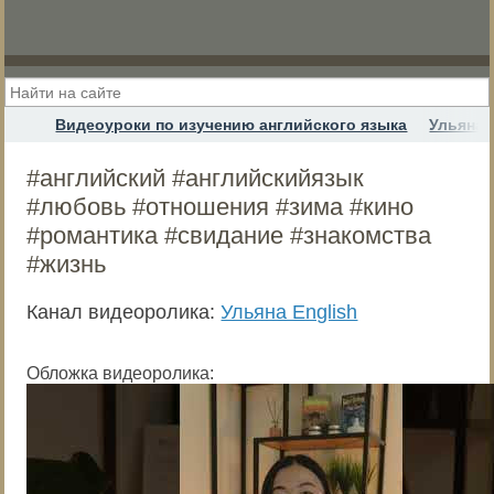
Видеоуроки по изучению английского языка
Ульяна 
#английский #английскийязык
#любовь #отношения #зима #кино
#романтика #свидание #знакомства
#жизнь
Канал видеоролика:
Ульяна English
Обложка видеоролика: