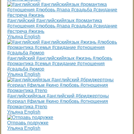
#английский #английскийязык #романтика
#отношения #любовь #пара #свадьба #свидание
#встреча #жизнь
Ульяна English
#английский #английскийязык #жизнь #любовь
#романтика #семья #свидание #отношения
#свадьба #юмор
Ульяна English
#английскийязык #английский #бриджертоны
#сериал #фильм #кино #любовь #отношения
#романтика #тело
Ульяна English
Отправь подружке
Ульяна English