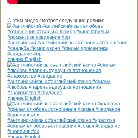
С этим видео смотрят следующие ролики:
#английский #английскийязык #любовь #отношения
#свадьба #юмор #кино #фильм #романтика
#свидание #ор
Ульяна English
#английскийязык #английский #кино #фильм
#любовь #парень #девушка #отношения
#знакомства #свидание
Ульяна English
#английскийязык #английский #кино #красотка
#фильм #любовь #отношения #семья #свидание
#шоппинг #ох
Ульяна English