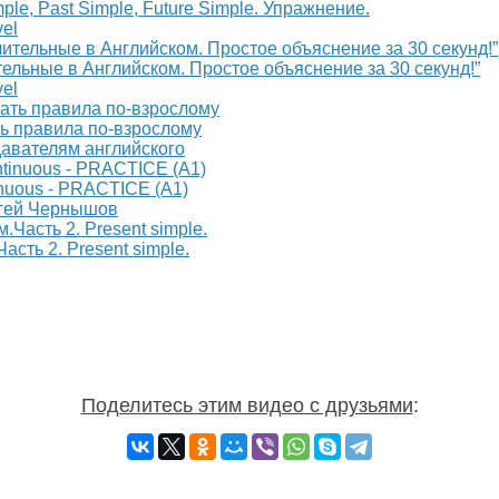
ple, Past Simple, Future Simple. Упражнение.
vel
тельные в Английском. Простое объяснение за 30 секунд!”
vel
ть правила по-взрослому
давателям английского
inuous - PRACTICE (A1)
ргей Чернышов
сть 2. Present simple.
Поделитесь этим видео с друзьями
: