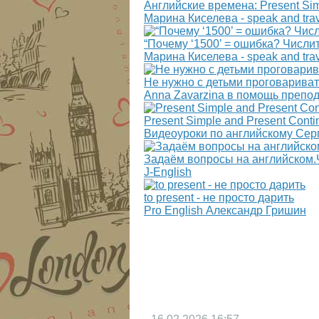
Английские времена: Present Sim
Марина Киселева - speak and tra
“Почему ‘1500’ = ошибка? Числи
Марина Киселева - speak and tra
Не нужно с детьми проговарива
Anna Zavarzina в помощь препо
Present Simple and Present Cont
Видеоуроки по английскому Се
Задаём вопросы на английском.Ча
J-English
to present - не просто дарить
Pro English Александр Гришин