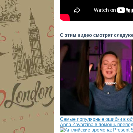
С этим видео смотрят следую
Самые популярные ошибки в объ
Anna Zavarzina в помощь препо