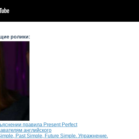
щие ролики:
яснении правила Present Perfect
давателям английского