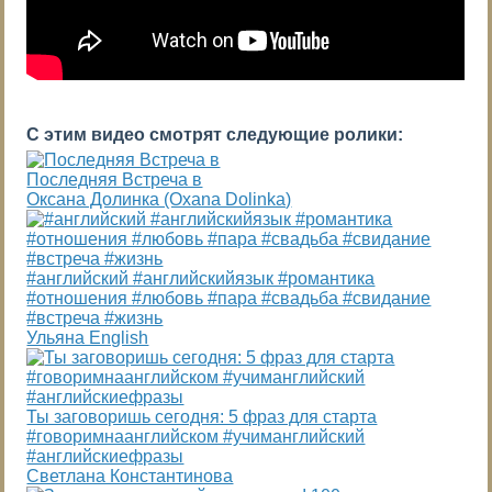
С этим видео смотрят следующие ролики:
Последняя Встреча в
Оксана Долинка (Oxana Dolinka)
#английский #английскийязык #романтика
#отношения #любовь #пара #свадьба #свидание
#встреча #жизнь
Ульяна English
Ты заговоришь сегодня: 5 фраз для старта
#говоримнаанглийском #учиманглийский
#английскиефразы
Светлана Константинова