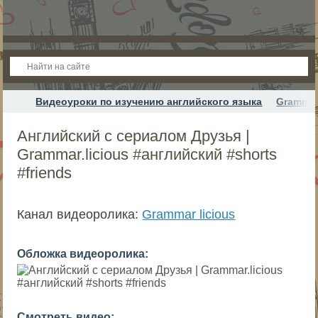
Видеоуроки по изучению английского языка
Grammar
Английский c сериалом Друзья |
Grammar.licious #английский #shorts
#friends
Канал видеоролика:
Grammar licious
Обложка видеоролика:
Смотреть видео: