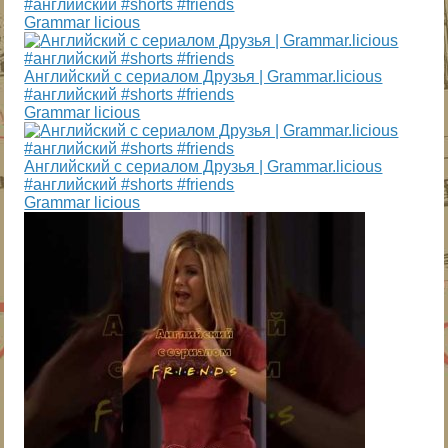
#английский #shorts #friends
Grammar licious
Английский c сериалом Друзья | Grammar.licious
#английский #shorts #friends
Grammar licious
Английский c сериалом Друзья | Grammar.licious
#английский #shorts #friends
Grammar licious