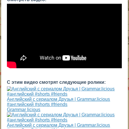
С этим видео смотрят следующие ролики:
Английский c сериалом Друзья | Grammar.licious
#английский #shorts #friends
Grammar licious
Английский c сериалом Друзья | Grammar.licious