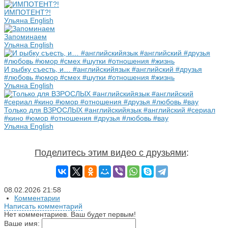
ИМПОТЕНТ?!
Ульяна English
Запоминаем
Ульяна English
И рыбку съесть, и… #английскийязык #английский #друзья
#любовь #юмор #смех #шутки #отношения #жизнь
Ульяна English
Только для ВЗРОСЛЫХ #английскийязык #английский #сериал
#кино #юмор #отношения #друзья #любовь #вау
Ульяна English
Поделитесь этим видео с друзьями
:
08.02.2026
21:58
Комментарии
Написать комментарий
Нет комментариев. Ваш будет первым!
Ваше имя: