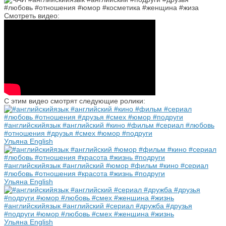
Смотреть видео:
С этим видео смотрят следующие ролики:
#английскийязык #английский #кино #фильм #сериал #любовь
#отношения #друзья #смех #юмор #подруги
Ульяна English
#английскийязык #английский #юмор #фильм #кино #сериал
#любовь #отношения #красота #жизнь #подруги
Ульяна English
#английскийязык #английский #сериал #дружба #друзья
#подруги #юмор #любовь #смех #женщина #жизнь
Ульяна English