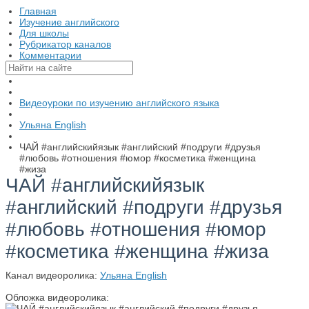
Главная
Изучение английского
Для школы
Рубрикатор каналов
Комментарии
Видеоуроки по изучению английского языка
Ульяна English
ЧАЙ #английскийязык #английский #подруги #друзья
#любовь #отношения #юмор #косметика #женщина
#жиза
ЧАЙ #английскийязык
#английский #подруги #друзья
#любовь #отношения #юмор
#косметика #женщина #жиза
Канал видеоролика:
Ульяна English
Обложка видеоролика: