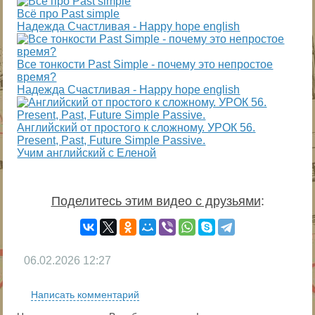
Всё про Past simple
Надежда Cчастливая - Happy hope english
Все тонкости Past Simple - почему это непростое
время?
Надежда Cчастливая - Happy hope english
Английский от простого к сложному. УРОК 56.
Present, Past, Future Simple Passive.
Учим английский с Еленой
Поделитесь этим видео с друзьями
:
06.02.2026
12:27
Написать комментарий