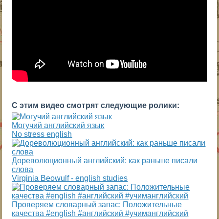
С этим видео смотрят следующие ролики:
Могучий английский язык
No stress english
Дореволюционный английский: как раньше писали
слова
Virginia Beowulf - english studies
Проверяем словарный запас: Положительные
качества #english #английский #учиманглийский