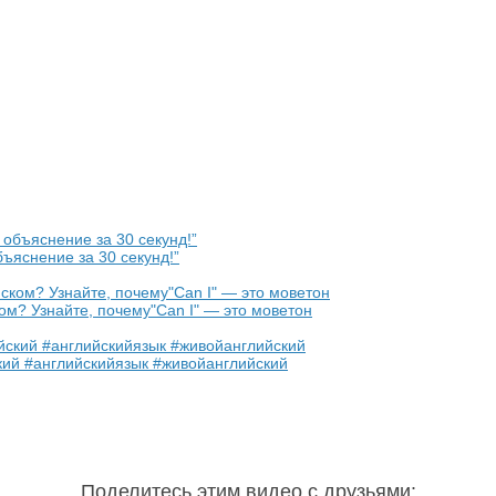
ъяснение за 30 секунд!”
ом? Узнайте, почему"Can I" — это моветон
ий #английскийязык #живойанглийский
Поделитесь этим видео с друзьями
: