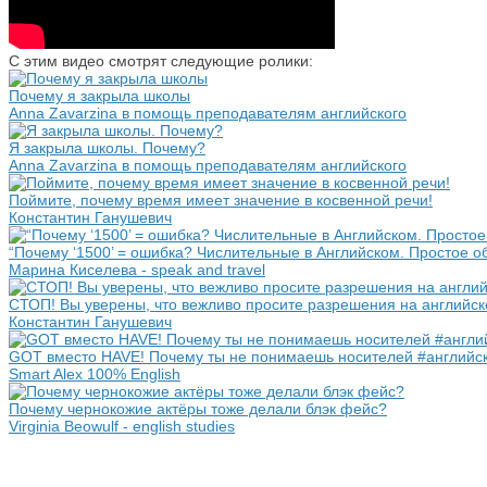
С этим видео смотрят следующие ролики:
Почему я закрыла школы
Anna Zavarzina в помощь преподавателям английского
Я закрыла школы. Почему?
Anna Zavarzina в помощь преподавателям английского
Поймите, почему время имеет значение в косвенной речи!
Константин Ганушевич
“Почему ‘1500’ = ошибка? Числительные в Английском. Простое об
Марина Киселева - speak and travel
СТОП! Вы уверены, что вежливо просите разрешения на английск
Константин Ганушевич
GOT вместо HAVE! Почему ты не понимаешь носителей #английск
Smart Alex 100% English
Почему чернокожие актёры тоже делали блэк фейс?
Virginia Beowulf - english studies