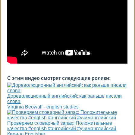
С этим видео смотрят следующие ролики:
Дореволюционный английский: как раньше писали
слова
Virginia Beowulf - english studies
Проверяем словарный запас: Положительные
качества #english #английский #учиманглийский
Кирилл Englisher