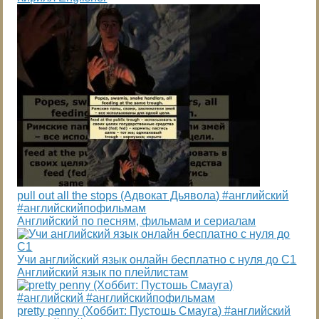
pull out all the stops (Адвокат Дьявола) #английский
#английскийпофильмам
Английский по песням, фильмам и сериалам
Учи английский язык онлайн бесплатно с нуля до С1
Английский язык по плейлистам
pretty penny (Хоббит: Пустошь Смауга) #английский