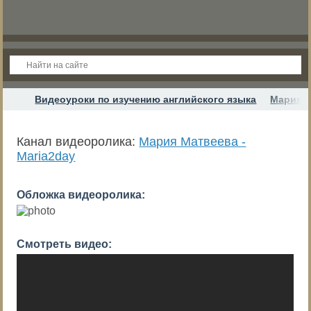
Видеоуроки по изучению английского языка
Мария М
Канал видеоролика:
Мария Матвеева -
Maria2day
Обложка видеоролика:
Смотреть видео: