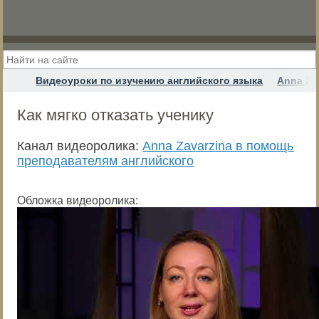
Видеоуроки по изучению английского языка
Anna Za
Как мягко отказать ученику
Канал видеоролика:
Anna Zavarzina в помощь
преподавателям английского
Обложка видеоролика: