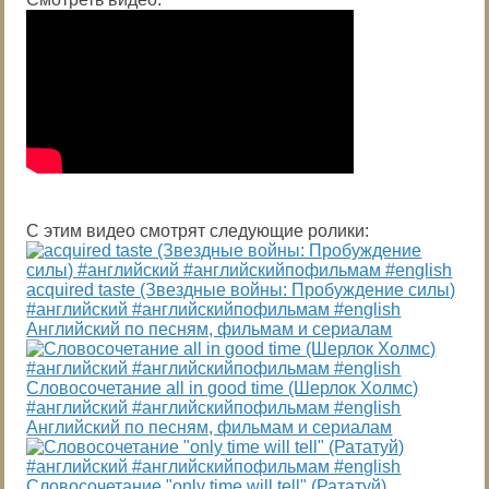
С этим видео смотрят следующие ролики:
acquired taste (Звездные войны: Пробуждение силы)
#английский #английскийпофильмам #english
Английский по песням, фильмам и сериалам
Словосочетание all in good time (Шерлок Холмс)
#английский #английскийпофильмам #english
Английский по песням, фильмам и сериалам
Словосочетание "only time will tell" (Рататуй)