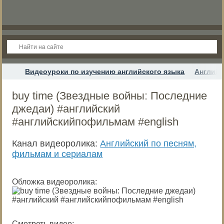
Видеоуроки по изучению английского языка
Английс
buy time (Звездные войны: Последние
джедаи) #английский
#английскийпофильмам #english
Канал видеоролика:
Английский по песням,
фильмам и сериалам
Обложка видеоролика:
Смотреть видео: