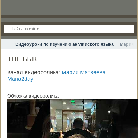
Видеоуроки по изучению английского языка
Мария М
THE БЫК
Канал видеоролика:
Мария Матвеева -
Maria2day
Обложка видеоролика: