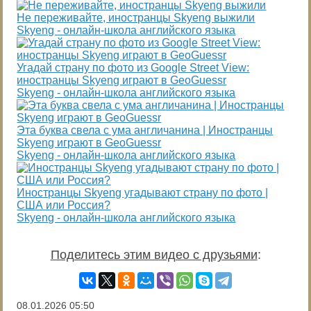
Не переживайте, иностранцы Skyeng выжили
Skyeng - онлайн-школа английского языка
Угадай страну по фото из Google Street View:
иностранцы Skyeng играют в GeoGuessr
Skyeng - онлайн-школа английского языка
Эта буква свела с ума англичанина | Иностранцы
Skyeng играют в GeoGuessr
Skyeng - онлайн-школа английского языка
Иностранцы Skyeng угадывают страну по фото |
CША или Россия?
Skyeng - онлайн-школа английского языка
Поделитесь этим видео с друзьями
:
08.01.2026
05:50