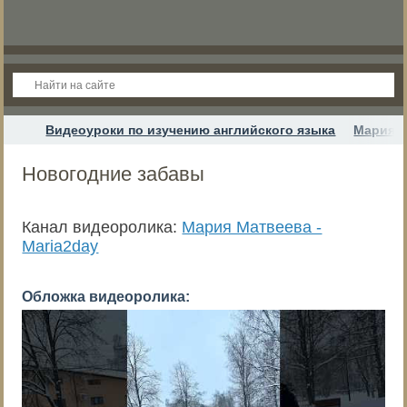
Видеоуроки по изучению английского языка
Мария М
Новогодние забавы
Канал видеоролика:
Мария Матвеева -
Maria2day
Обложка видеоролика: