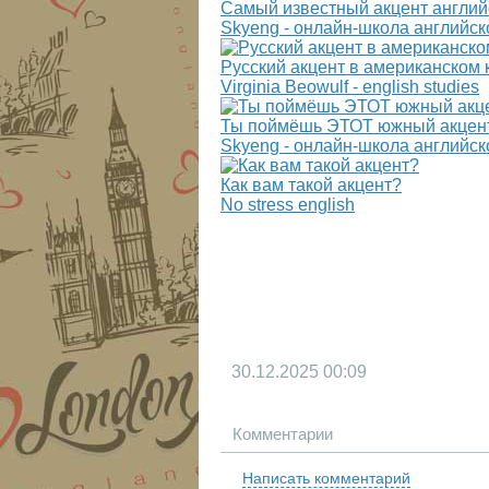
Самый известный акцент англий
Skyeng - онлайн-школа английск
Русский акцент в американском 
Virginia Beowulf - english studies
Ты поймёшь ЭТОТ южный акцент
Skyeng - онлайн-школа английск
Как вам такой акцент?
No stress english
30.12.2025
00:09
Комментарии
Написать комментарий