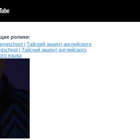
щие ролики:
gschool | Тайский акцент английского
ого языка