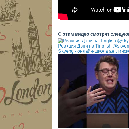
С этим видео смотрят следую
Реакция Дэни на Tinglish @skyen
Skyeng - онлайн-школа английск