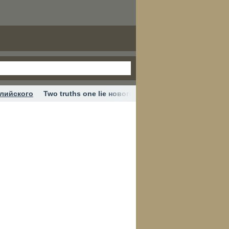
глийского
Two truths one lie новогодняя версия