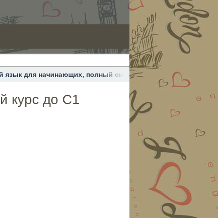
й язык для начинающих, полный системный курс до С1
й курс до С1