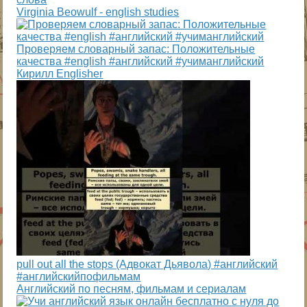
Virginia Beowulf - english studies
Проверяем словарный запас: Положительные
качества #english #английский #учиманглийский
Кирилл Englisher
pull out all the stops (Адвокат Дьявола) #английский
#английскийпофильмам
Английский по песням, фильмам и сериалам