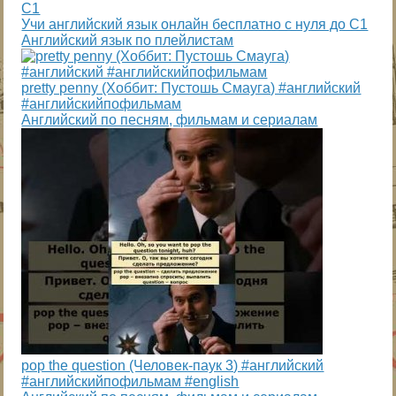
Учи английский язык онлайн бесплатно с нуля до С1
Английский язык по плейлистам
pretty penny (Хоббит: Пустошь Смауга) #английский
#английскийпофильмам
Английский по песням, фильмам и сериалам
pop the question (Человек-паук 3) #английский
#английскийпофильмам #english