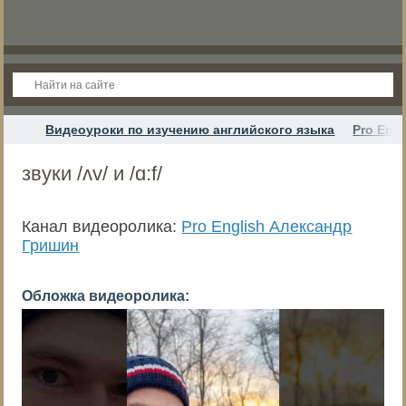
Видеоуроки по изучению английского языка
Pro Eng
звуки /ʌv/ и /ɑ:f/
Канал видеоролика:
Pro English Александр
Гришин
Обложка видеоролика: