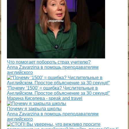
Что помогает побороть страх учителю?
Anna Zavarzina в помощь преподавателям
английского
“Почему ‘1500’ = ошибка? Числительные в
Английском. Простое объяснение за 30 секунд!”
Марина Киселева - speak and travel
Почему я закрыла школы
Anna Zavarzina в помощь преподавателям
английского