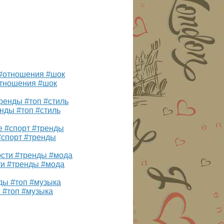
отношения #шок
нды #топ #стиль
#спорт #тренды
ти #тренды #мода
 #топ #музыка