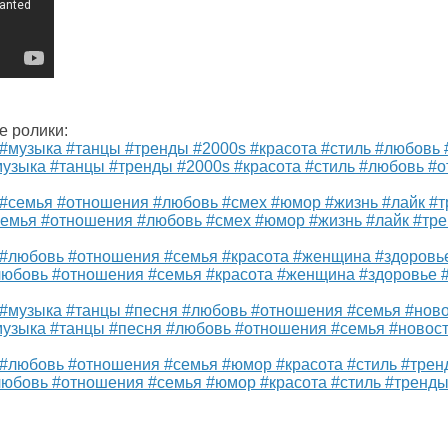
е ролики:
музыка #танцы #тренды #2000s #красота #стиль #любовь #
семья #отношения #любовь #смех #юмор #жизнь #лайк #тре
любовь #отношения #семья #красота #женщина #здоровье 
музыка #танцы #песня #любовь #отношения #семья #новос
любовь #отношения #семья #юмор #красота #стиль #тренды