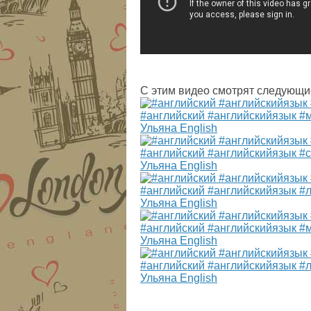
С этим видео смотрят следующи
#английский #английскийязык #
Ульяна English
#английский #английскийязык #
Ульяна English
#английский #английскийязык #
Ульяна English
#английский #английскийязык #
Ульяна English
#английский #английскийязык #
Ульяна English