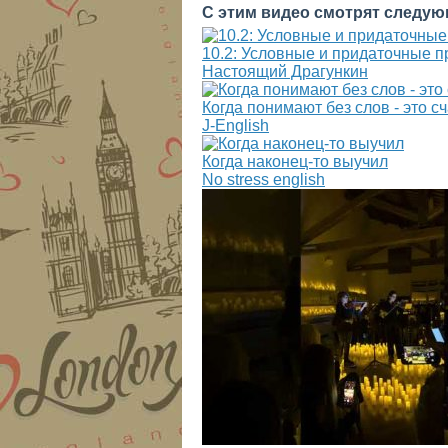
С этим видео смотрят следую
10.2: Условные и придаточные пред
Настоящий Драгункин
Когда понимают без слов - это с
J-English
Когда наконец-то выучил
No stress english