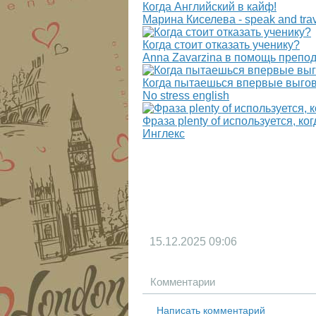
Когда Английский в кайф!
Марина Киселева - speak and tra
Когда стоит отказать ученику?
Anna Zavarzina в помощь препо
Когда пытаешься впервые выгово
No stress english
Фраза plenty of используется, ко
Инглекс
15.12.2025
09:06
Комментарии
Написать комментарий