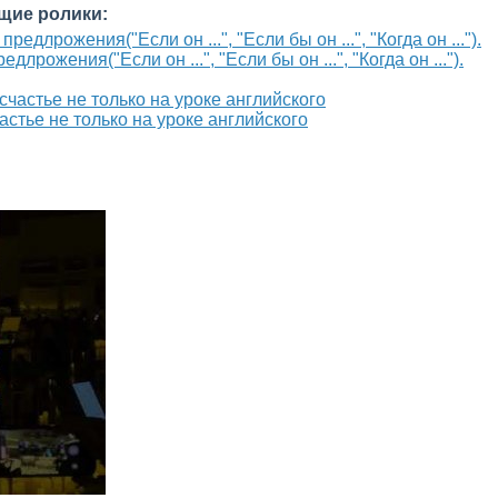
щие ролики:
лрожения("Если он ...", "Если бы он ...", "Когда он ...").
частье не только на уроке английского