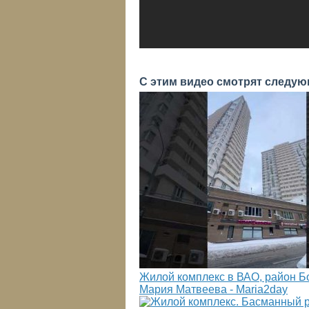
С этим видео смотрят следую
Жилой комплекс в ВАО, район Бо
Мария Матвеева - Maria2day