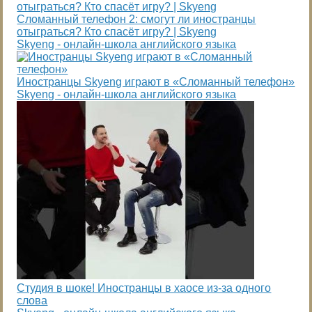
Сломанный телефон 2: смогут ли иностранцы
отыграться? Кто спасёт игру? | Skyeng
Skyeng - онлайн-школа английского языка
Иностранцы Skyeng играют в «Сломанный телефон»
Skyeng - онлайн-школа английского языка
Студия в шоке! Иностранцы в хаосе из-за одного
слова