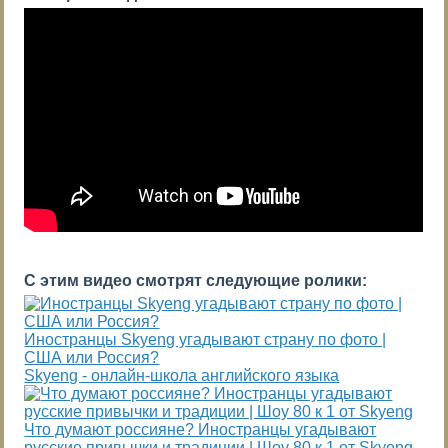
С этим видео смотрят следующие ролики:
Иностранцы Skyeng угадывают страну по фото |
CША или Россия?
Skyeng - онлайн-школа английского языка
Что думают россияне? Иностранцы угадывают
русские привычки и традиции | Шоу 80 к 1 от Skyeng