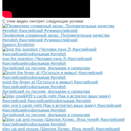
С этим видео смотрят следующие ролики:
Проверяем словарный запас: Положительные качества
#english #английский #учиманглийский
Кирилл Englisher
pop the question (Человек-паук 3) #английский
#английскийпофильмам #english
Английский по песням, фильмам и сериалам
point the finger at (Остаться в живых) #английский
#английскийпофильмам #english
Английский по песням, фильмам и сериалам
play one's cards right (Как я встретил вашу маму) #английский
#английскийпофильмам #english
Английский по песням, фильмам и сериалам
play cat and mouse (Шерлок Холмс: Игра теней) #английский