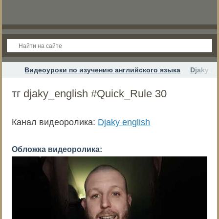
Видеоуроки по изучению английского языка
Djaky en
тг djaky_english #Quick_Rule 30
Канал видеоролика:
Djaky english
Обложка видеоролика: