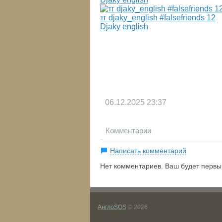
тг djaky_english #falsefriends 12
Djaky english
06.12.2025
23:37
Комментарии
Написать комментарий
Нет комментариев. Ваш будет первы
АнглоSOS
© 2026