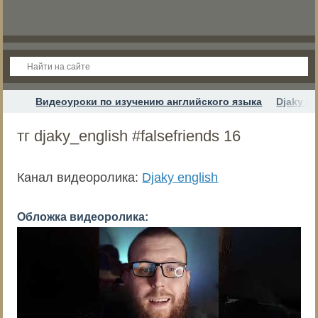
Видеоуроки по изучению английского языка
Djaky en
тг djaky_english #falsefriends 16
Канал видеоролика:
Djaky english
Обложка видеоролика: