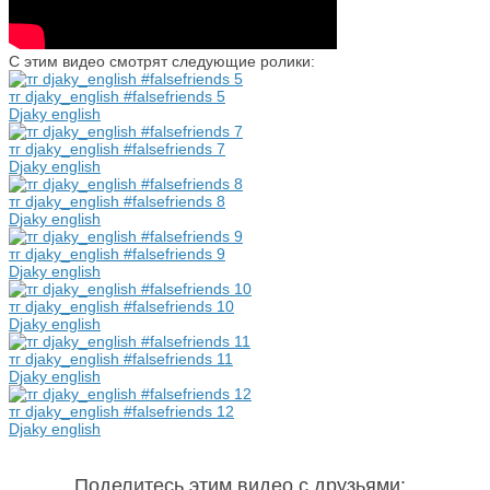
С этим видео смотрят следующие ролики:
тг djaky_english #falsefriends 5
Djaky english
тг djaky_english #falsefriends 7
Djaky english
тг djaky_english #falsefriends 8
Djaky english
тг djaky_english #falsefriends 9
Djaky english
тг djaky_english #falsefriends 10
Djaky english
тг djaky_english #falsefriends 11
Djaky english
тг djaky_english #falsefriends 12
Djaky english
Поделитесь этим видео с друзьями
: