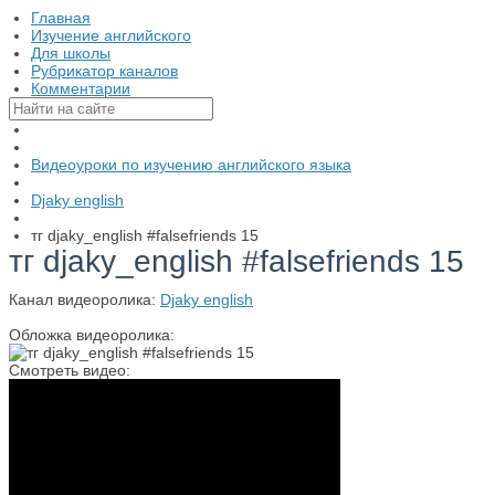
Главная
Изучение английского
Для школы
Рубрикатор каналов
Комментарии
Видеоуроки по изучению английского языка
Djaky english
тг djaky_english #falsefriends 15
тг djaky_english #falsefriends 15
Канал видеоролика:
Djaky english
Обложка видеоролика:
Смотреть видео: