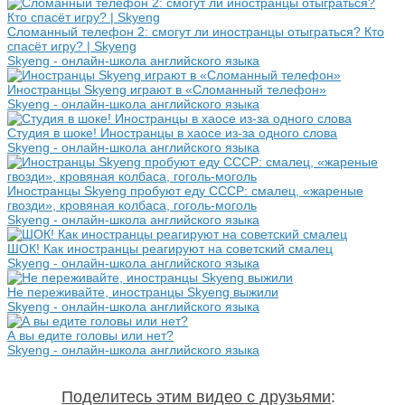
Сломанный телефон 2: смогут ли иностранцы отыграться? Кто
спасёт игру? | Skyeng
Skyeng - онлайн-школа английского языка
Иностранцы Skyeng играют в «Сломанный телефон»
Skyeng - онлайн-школа английского языка
Студия в шоке! Иностранцы в хаосе из-за одного слова
Skyeng - онлайн-школа английского языка
Иностранцы Skyeng пробуют еду СССР: смалец, «жареные
гвозди», кровяная колбаса, гоголь-моголь
Skyeng - онлайн-школа английского языка
ШОК! Как иностранцы реагируют на советский смалец
Skyeng - онлайн-школа английского языка
Не переживайте, иностранцы Skyeng выжили
Skyeng - онлайн-школа английского языка
А вы едите головы или нет?
Skyeng - онлайн-школа английского языка
Поделитесь этим видео с друзьями
: