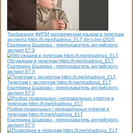
Требования ФИПИ человеческим языком в телеграм
эксперта https://t.me/shadrova_ELT #егэ #егэ2025
Екатерина Шадрова - преподаватель английского,
эксперт ЕГЭ
Обсуждаем в телеграм https://t.me/shadrova_ELT
Екатерина Шадрова - преподаватель английского,
эксперт ЕГЭ
Телеграм с экспертом https://t.me/shadrova_ELT
Екатерина Шадрова - преподаватель английского,
эксперт ЕГЭ
Разбор правильных / неправильных ответов в
телеграм https://t.me/shadrova_ELT
Екатерина Шадрова - преподаватель английского,
эксперт ЕГЭ