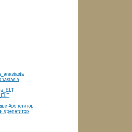
anastasia
a_ELT
ви #репетитор