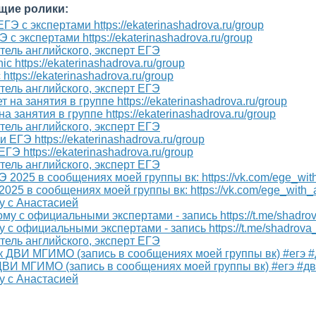
щие ролики:
 с экспертами https://ekaterinashadrova.ru/group
ель английского, эксперт ЕГЭ
ttps://ekaterinashadrova.ru/group
ель английского, эксперт ЕГЭ
занятия в группе https://ekaterinashadrova.ru/group
ель английского, эксперт ЕГЭ
ГЭ https://ekaterinashadrova.ru/group
ель английского, эксперт ЕГЭ
25 в сообщениях моей группы вк: https://vk.com/ege_with_
у с Анастасией
 с официальными экспертами - запись https://t.me/shadrov
ель английского, эксперт ЕГЭ
 ДВИ МГИМО (запись в сообщениях моей группы вк) #егэ #д
у с Анастасией