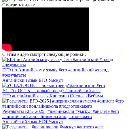
Смотреть видео:
С этим видео смотрят следующие ролики:
ЕГЭ по Английскому языку #егэ #английский #тренд
#результаты
Английский язык ЕГЭ Умскул
УСТАЛОСТЬ — новый тренд? #английский #егэ
ЕГЭ английский язык - Кристина Спенсер Вебиум
Результаты ЕГЭ-2025 | #шеринкелли #умскул #англегэ #егэ
#английский #онлайншкола #подготовкакегэ
Английский язык ЕГЭ Умскул