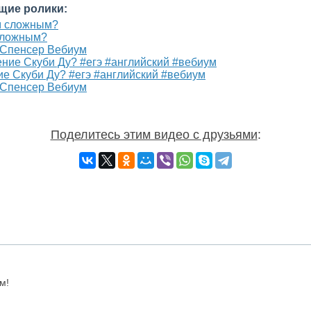
щие ролики:
 сложным?
а Спенсер Вебиум
е Скуби Ду? #егэ #английский #вебиум
а Спенсер Вебиум
Поделитесь этим видео с друзьями
:
м!