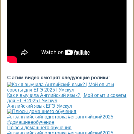
С этим видео смотрят следующие ролики:
Как я выучила Английский язык? | Мой опыт и советы
для ЕГЭ 2025 I Умскул
Английский язык ЕГЭ Умскул
Плюсы домашнего обучения
#егэанглийскийподготовка #егэанглийский2025