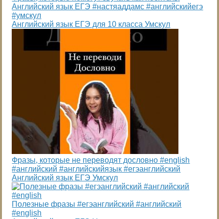
Английский язык ЕГЭ #настяаддамс #английскийегэ
#умскул
Английский язык ЕГЭ для 10 класса Умскул
Фразы, которые не переводят дословно #english
#английский #английскийязык #егэанглийский
Английский язык ЕГЭ Умскул
Полезные фразы #егэанглийский #английский
#english