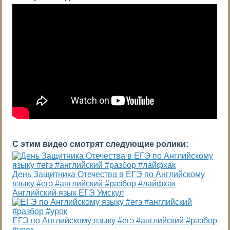
С этим видео смотрят следующие ролики:
День Защитника Отечества в ЕГЭ по Английскому
языку #егэ #английский #разбор #лайфхак
Английский язык ЕГЭ Умскул
ЕГЭ по Английскому языку #егэ #английский #разбор
#урок