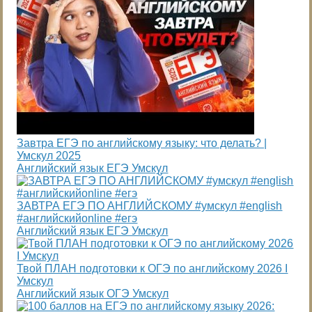
Завтра ЕГЭ по английскому языку: что делать? |
Умскул 2025
Английский язык ЕГЭ Умскул
ЗАВТРА ЕГЭ ПО АНГЛИЙСКОМУ #умскул #english
#английскийonline #егэ
Английский язык ЕГЭ Умскул
Твой ПЛАН подготовки к ОГЭ по английскому 2026 I
Умскул
Английский язык ОГЭ Умскул