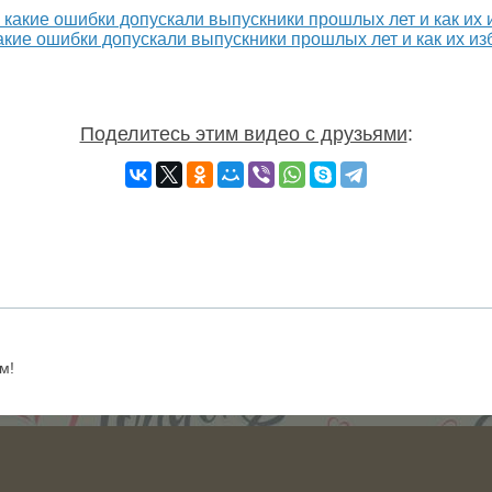
акие ошибки допускали выпускники прошлых лет и как их из
Поделитесь этим видео с друзьями
:
м!