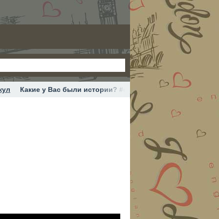
кул
Какие у Вас были истории? #огэ #школа #тренд