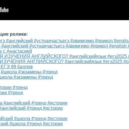
щие ролики:
э #английский #устнаячастьегэ #двимгимо #прикол #english
у с Анастасией
 ИЗУЧЕНИЯ АНГЛИЙСКОГО? #английскийязык #егэ2025 #о
 ЕГЭ 99 баллов
#школа #экзамены #тренд
рии #тренд
#английский #тренд #истории
ский #школа #тренд #истории