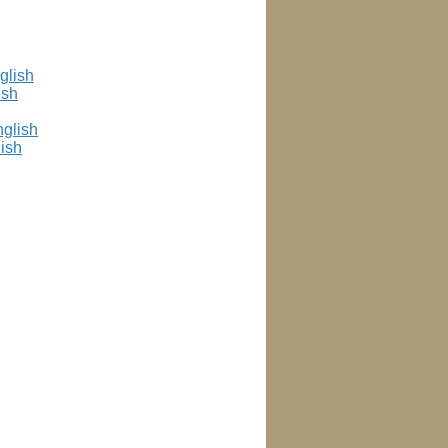
ish
ish