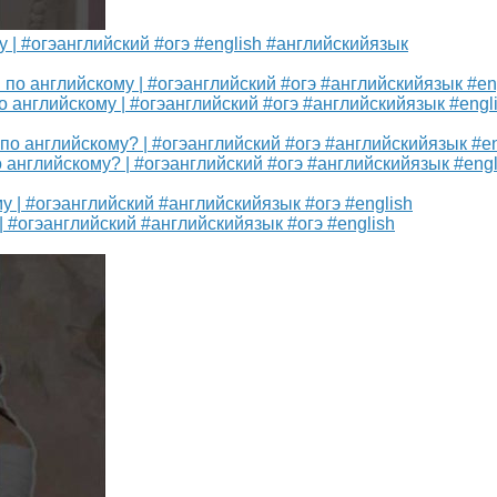
 | #огэанглийский #огэ #english #английскийязык
о английскому | #огэанглийский #огэ #английскийязык #engl
по английскому? | #огэанглийский #огэ #английскийязык #engl
 #огэанглийский #английскийязык #огэ #english