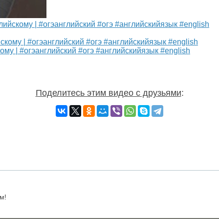
ийскому | #огэанглийский #огэ #английскийязык #english
ому | #огэанглийский #огэ #английскийязык #english
Поделитесь этим видео с друзьями
:
м!