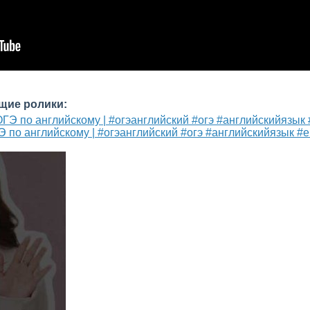
щие ролики:
Э по английскому | #огэанглийский #огэ #английскийязык #e