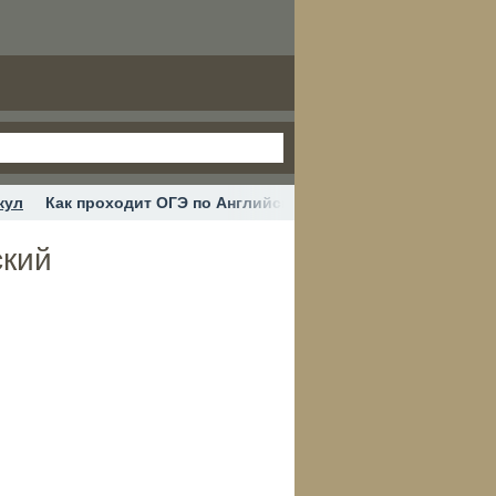
кул
Как проходит ОГЭ по Английскому? #огэ #огэанглийски
ский