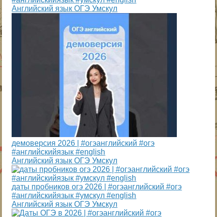
Английский язык ОГЭ Умскул
демоверсия 2026 | #огэанглийский #огэ
#английскийязык #english
Английский язык ОГЭ Умскул
даты пробников огэ 2026 | #огэанглийский #огэ
#английскийязык #умскул #english
Английский язык ОГЭ Умскул