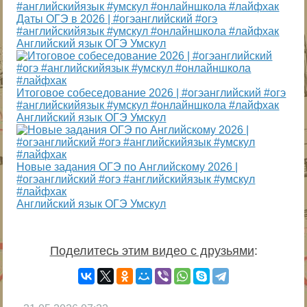
Даты ОГЭ в 2026 | #огэанглийский #огэ
#английскийязык #умскул #онлайншкола #лайфхак
Английский язык ОГЭ Умскул
Итоговое собеседование 2026 | #огэанглийский #огэ
#английскийязык #умскул #онлайншкола #лайфхак
Английский язык ОГЭ Умскул
Новые задания ОГЭ по Английскому 2026 |
#огэанглийский #огэ #английскийязык #умскул
#лайфхак
Английский язык ОГЭ Умскул
Поделитесь этим видео с друзьями
: