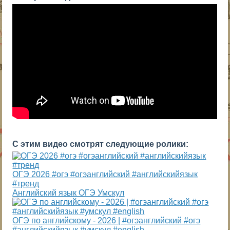
С этим видео смотрят следующие ролики:
ОГЭ 2026 #огэ #огэанглийский #английскийязык
#тренд
Английский язык ОГЭ Умскул
ОГЭ по английскому - 2026 | #огэанглийский #огэ
#английскийязык #умскул #english