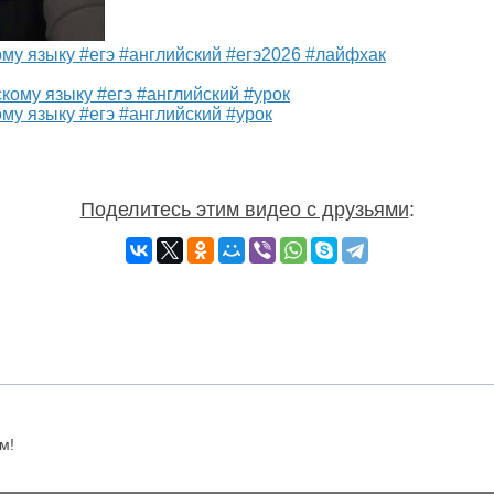
му языку #егэ #английский #егэ2026 #лайфхак
му языку #егэ #английский #урок
Поделитесь этим видео с друзьями
:
м!