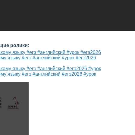
щие ролики:
му языку #егэ #английский #урок #егэ2026
му языку #егэ #английский #егэ2026 #урок