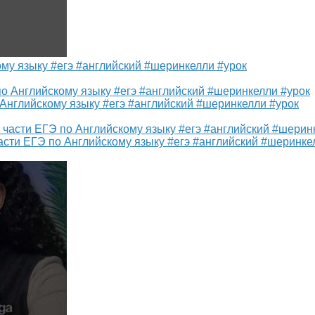
му языку #егэ #английский #шеринкелли #урок
Английскому языку #егэ #английский #шеринкелли #урок
асти ЕГЭ по Английскому языку #егэ #английский #шеринке