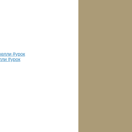
лли #урок