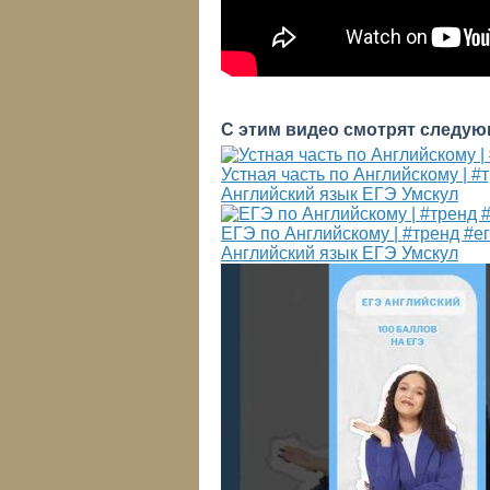
С этим видео смотрят следую
Устная часть по Английскому | 
Английский язык ЕГЭ Умскул
ЕГЭ по Английскому | #тренд #е
Английский язык ЕГЭ Умскул