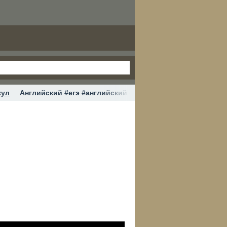
кул
Английский #егэ #английский #тренд #шеринкелли