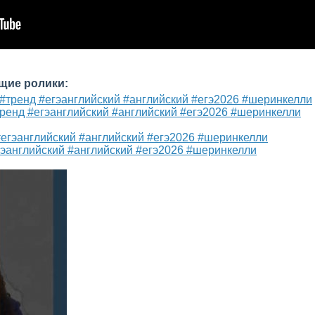
щие ролики:
#тренд #егэанглийский #английский #егэ2026 #шеринкелли
гэанглийский #английский #егэ2026 #шеринкелли